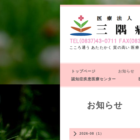
こころ通う あたたかく 質の高い 医療
トップページ
お知ら
認知症疾患医療センター
医
お知ら
2026-08（1）