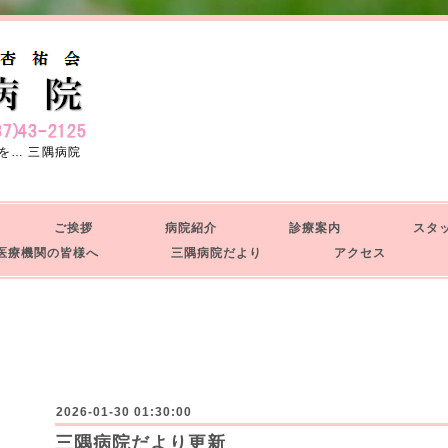
を… 三隅病院
せ
ご挨拶
病院紹介
診療案内
スタ
療機関の皆様へ
三隅病院だより
アクセス
せ
2026-01-30 01:30:00
三隅病院だより更新