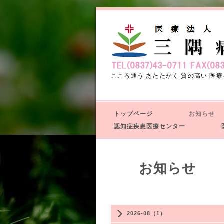
こころ通う あたたかく 質の高い 医療
トップページ
お知ら
認知症疾患医療センター
医
お知ら
2026-08（1）