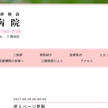
を… 三隅病院
せ
ご挨拶
病院紹介
診療案内
スタ
療機関の皆様へ
三隅病院だより
アクセス
せ
2017-08-28 00:00:00
求人ページ更新