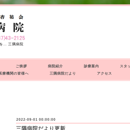
を… 三隅病院
せ
ご挨拶
病院紹介
診療案内
スタ
療機関の皆様へ
三隅病院だより
アクセス
せ
2022-09-01 00:00:00
三隅病院だより更新