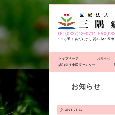
こころ通う あたたかく 質の高い 医療
トップページ
お知ら
認知症疾患医療センター
医
お知ら
2026-08（1）