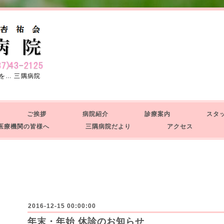
を… 三隅病院
せ
ご挨拶
病院紹介
診療案内
スタ
療機関の皆様へ
三隅病院だより
アクセス
せ
2016-12-15 00:00:00
年末・年始 休診のお知らせ