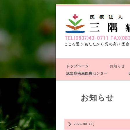
こころ通う あたたかく 質の高い 医療
トップページ
お知ら
認知症疾患医療センター
医
お知ら
2026-08（1）